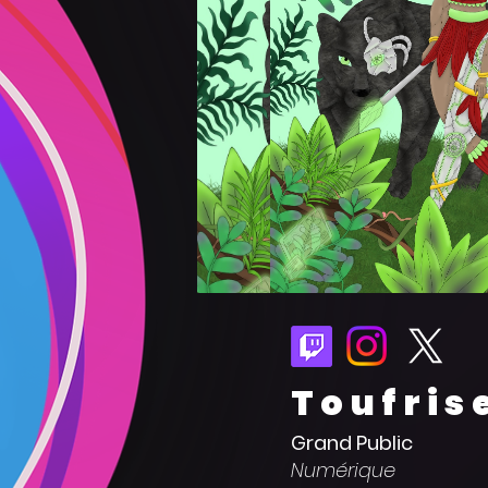
Toufris
Grand Public
Numérique