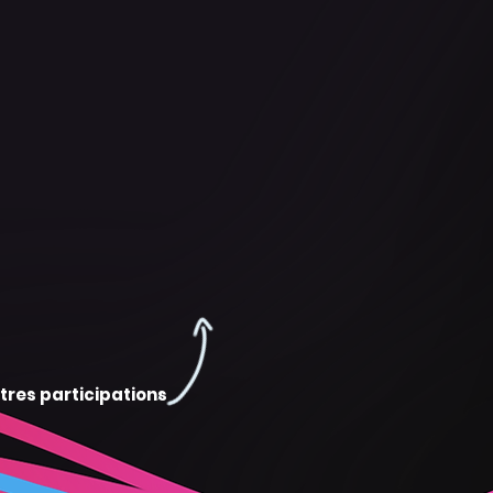
tres participations