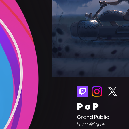
PoP
Grand Public
Numérique