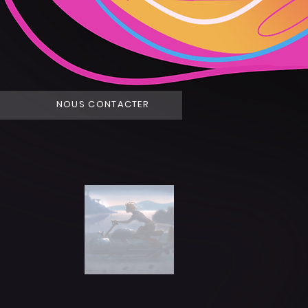
NOUS CONTACTER