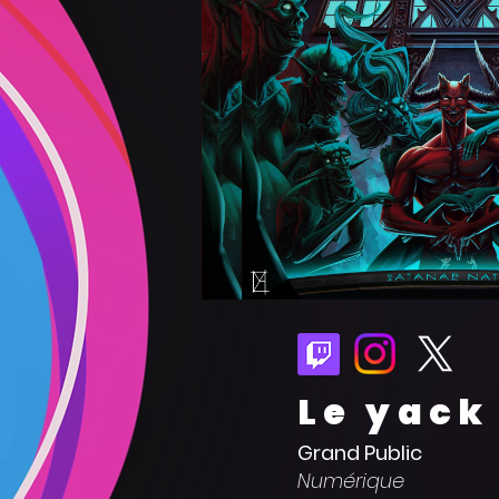
Le yack
Grand Public
Numérique