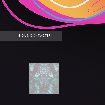
NOUS CONTACTER