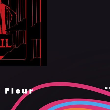
a Fleur
Au