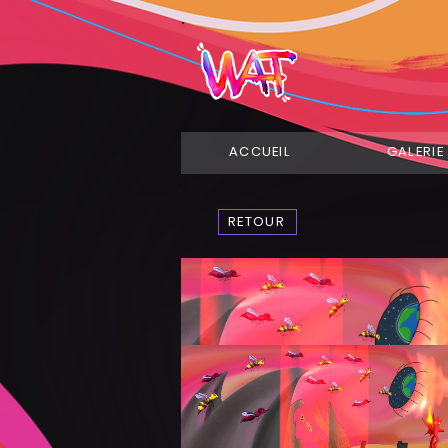
ACCUEIL
GALERIE
RETOUR