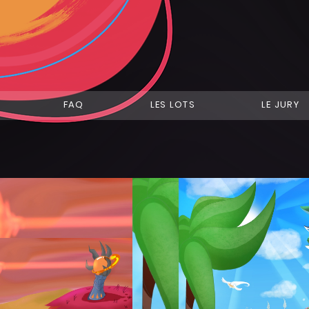
FAQ
LES LOTS
LE JURY