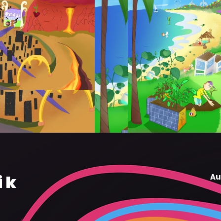
ik
Au