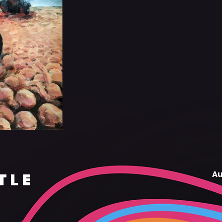
TLE
Au