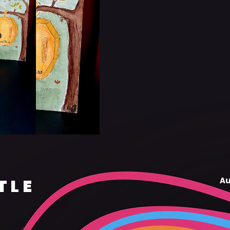
TLE
Au