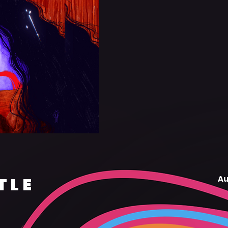
TLE
Au