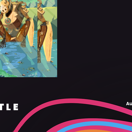
TLE
Au