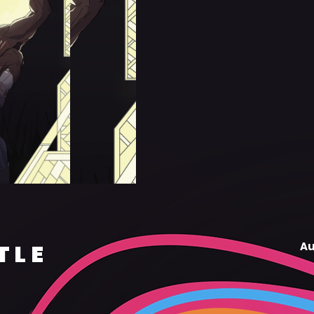
TLE
Au