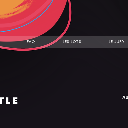
FAQ
LES LOTS
LE JURY
TLE
Au