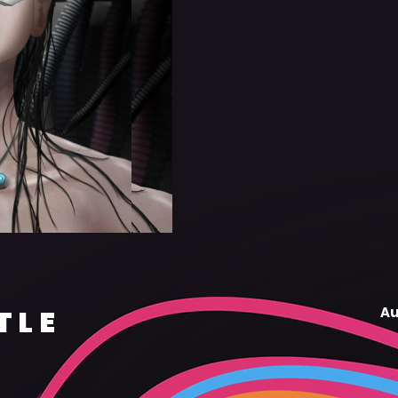
TLE
Au