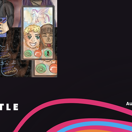
TLE
Au