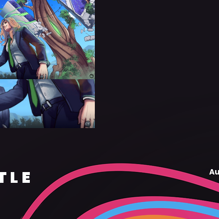
TLE
Au