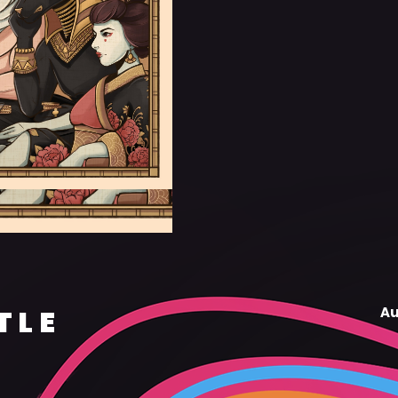
TLE
Au