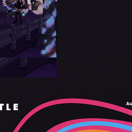
TLE
Au