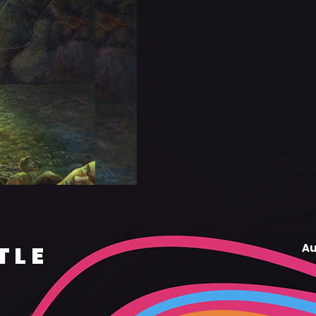
TLE
Au