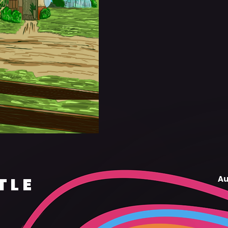
TLE
Au