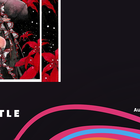
TLE
Au