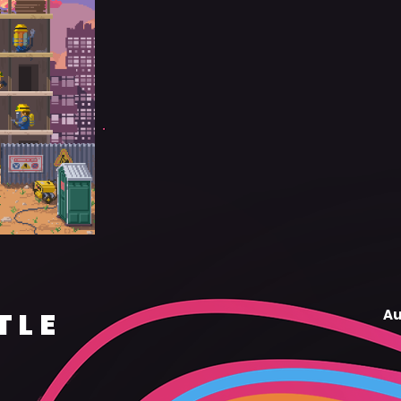
TLE
Au