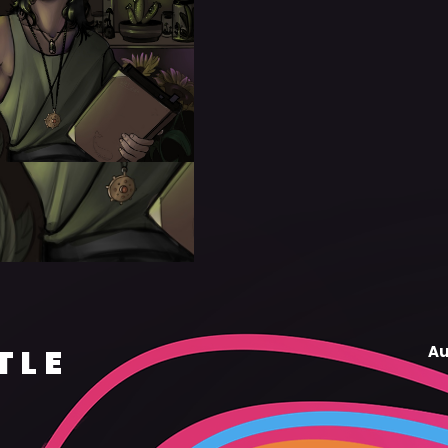
TLE
Au